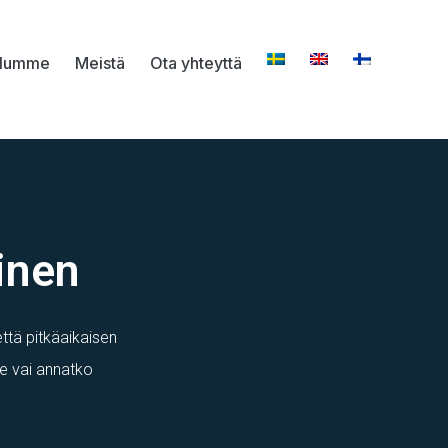
elumme
Meistä
Ota yhteyttä
inen
ttä pitkäaikaisen
e vai annatko