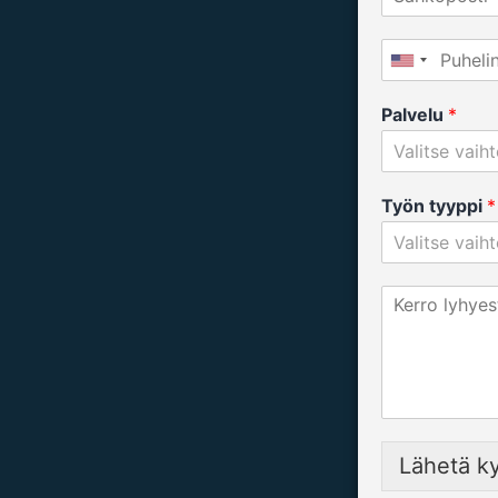
Palvelu
*
Valitse vaih
Työn tyyppi
*
Valitse vaih
Lähetä k