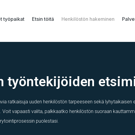
t työpaikat
Etsin töitä
Henkilöstön hakeminen
Palv
n työntekijöiden etsim
ia ratkaisuja uuden henkilöstön tarpeeseen sekä lyhytaikaisen e
. Voit vapaasti valita, palkkaatko henkilöstön suoraan kauttamm
ytointiprosessin puolestasi.