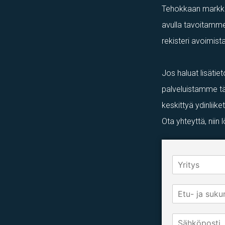
Tehokkaan markkino
avulla tavoitamme
rekisteri avoimis
Jos haluat lisätie
palveluistamme tä
keskittyä ydinliike
Ota yhteyttä, nii