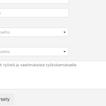
toehto
toehto
ysely