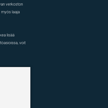
uvan verkoston
n myös laaja
kea lisää
öasioissa, voit