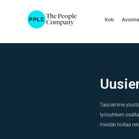
Koti
Avoime
Uusie
Tarjoamme joustav
työsuhteen osalta
meidän hoitaa rekr