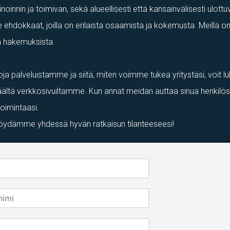
innin ja toimivan, sekä alueellisesti että kansainvälisesti ulott
 ehdokkaat, joilla on erilaista osaamista ja kokemusta. Meillä o
ta hakemuksista.
toja palveluistamme ja siitä, miten voimme tukea yritystäsi, voit lu
ältä verkkosivuiltamme. Kun annat meidän auttaa sinua henkilöst
toimintaasi.
n löydämme yhdessä hyvän ratkaisun tilanteeseesi!